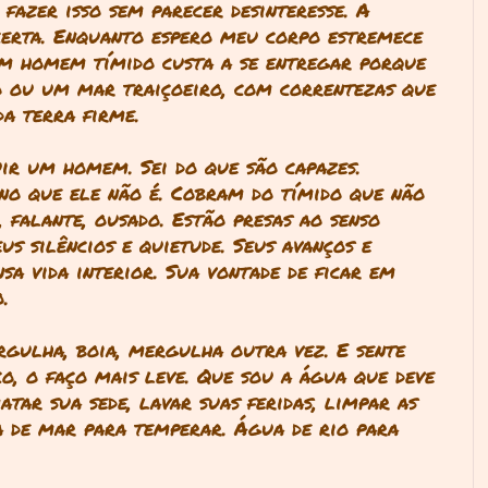
fazer isso sem parecer desinteresse. A
certa. Enquanto espero meu corpo estremece
um homem tímido custa a se entregar porque
o ou um mar traiçoeiro, com correntezas que
da terra firme.
ir um homem. Sei do que são capazes.
o que ele não é. Cobram do tímido que não
, falante, ousado. Estão presas ao senso
s silêncios e quietude. Seus avanços e
nsa vida interior. Sua vontade de ficar em
o
.
rgulha, boia, mergulha outra vez. E sente
co, o faço mais leve. Que sou a água que deve
tar sua sede, lavar suas feridas, limpar as
 de mar para temperar. Água de rio para