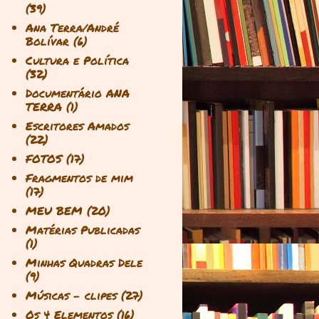
(39)
Ana Terra/André
Bolívar
(6)
Cultura e Política
(32)
Documentário ANA
TERRA
(1)
Escritores Amados
(22)
FOTOS
(17)
Fragmentos de mim
(17)
MEU BEM
(20)
Matérias Publicadas
(1)
Minhas Quadras Dele
(9)
Músicas - clipes
(27)
Os 4 Elementos
(16)