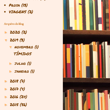
Prosa
(13)
VIAGENS
(2)
Arquivo do blog
2020
(2)
►
2019
(3)
▼
novembro
(1)
▼
TÍMIDOS
julho
(1)
►
janeiro
(1)
►
2018
(7)
►
2017
(4)
►
2016
(24)
►
2015
(56)
►