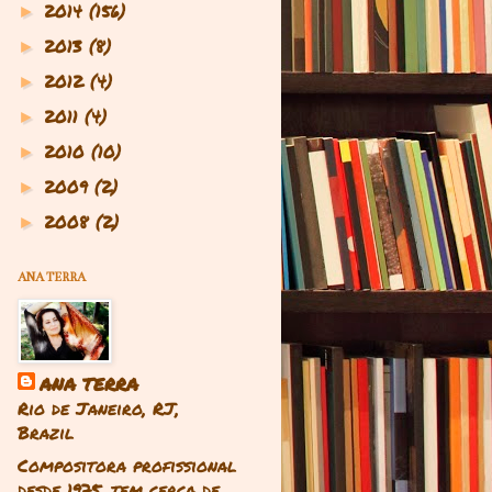
2014
(156)
►
2013
(8)
►
2012
(4)
►
2011
(4)
►
2010
(10)
►
2009
(2)
►
2008
(2)
►
ANA TERRA
ANA TERRA
Rio de Janeiro, RJ,
Brazil
Compositora profissional
desde 1975, tem cerca de