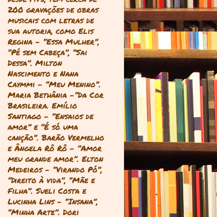
200 gravações de obras
musicais com letras de
sua autoria, como Elis
Regina - “Essa Mulher”,
“Pé sem Cabeça”, “Sai
Dessa”. Milton
Nascimento e Nana
Caymmi - “Meu Menino”.
Maria Bethânia -“Da Cor
Brasileira. Emílio
Santiago - “Ensaios de
amor” e “É só uma
canção”. Barão Vermelho
e Ângela Rô Rô - “Amor
meu grande amor”. Elton
Medeiros - “Virando Pó”,
“Direito à vida”, “Mãe e
Filha”. Sueli Costa e
Lucinha Lins - “Insana”,
“Minha Arte”. Dori