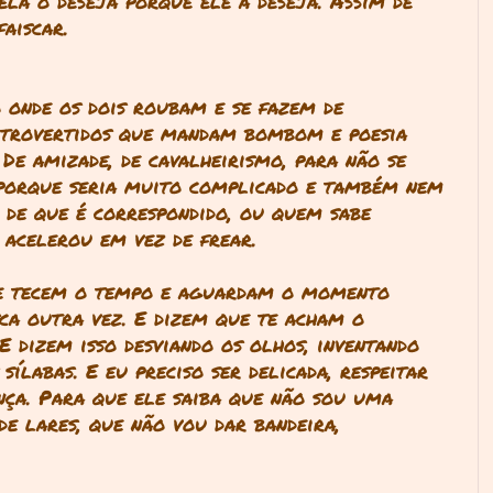
ela o deseja porque ele a deseja. Assim de
faiscar.
 onde os dois roubam e se fazem de
introvertidos que mandam bombom e poesia
De amizade, de cavalheirismo, para não se
 porque seria muito complicado e também nem
 de que é correspondido, ou quem sabe
 acelerou em vez de frear.
ue tecem o tempo e aguardam o momento
sca outra vez. E dizem que te acham o
 E dizem isso desviando os olhos, inventando
sílabas. E eu preciso ser delicada, respeitar
nça. Para que ele saiba que não sou uma
de lares, que não vou dar bandeira,