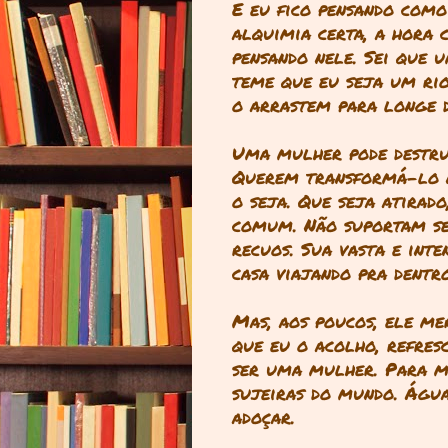
E eu fico pensando como 
alquimia certa, a hora 
pensando nele. Sei que 
teme que eu seja um ri
o arrastem para longe 
Uma mulher pode destru
Querem transformá-lo n
o seja. Que seja atirado
comum. Não suportam seu
recuos. Sua vasta e inte
casa viajando pra dentr
Mas, aos poucos, ele me
que eu o acolho, refres
ser uma mulher. Para ma
sujeiras do mundo. Água
adoçar.