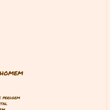
U HOMEM
e perdoem
ntal
dem