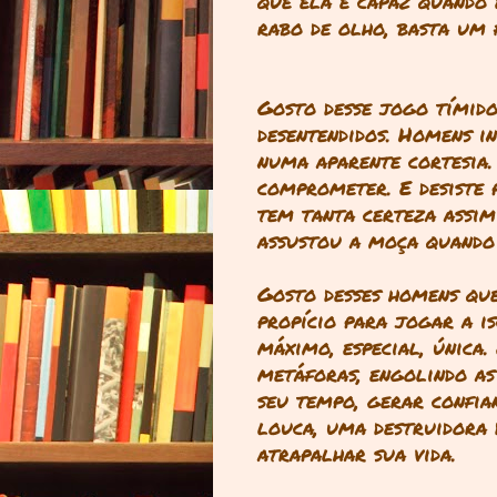
que ela é capaz quando 
rabo de olho, basta um 
Gosto desse jogo tímido
desentendidos. Homens 
numa aparente cortesia. 
comprometer. E desiste
tem tanta certeza assim
assustou a moça quando
Gosto desses homens q
propício para jogar a i
máximo, especial, única.
metáforas, engolindo as 
seu tempo, gerar confia
louca, uma destruidora 
atrapalhar sua vida.